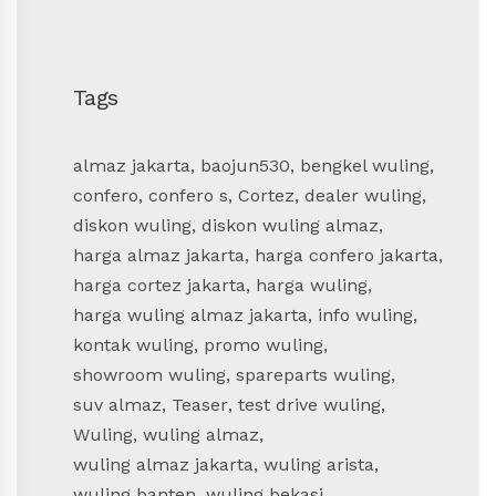
Tags
almaz jakarta
,
baojun530
,
bengkel wuling
,
confero
,
confero s
,
Cortez
,
dealer wuling
,
diskon wuling
,
diskon wuling almaz
,
harga almaz jakarta
,
harga confero jakarta
,
harga cortez jakarta
,
harga wuling
,
harga wuling almaz jakarta
,
info wuling
,
kontak wuling
,
promo wuling
,
showroom wuling
,
spareparts wuling
,
suv almaz
,
Teaser
,
test drive wuling
,
Wuling
,
wuling almaz
,
wuling almaz jakarta
,
wuling arista
,
wuling banten
,
wuling bekasi
,