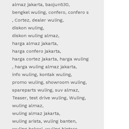
almaz jakarta
,
baojun530
,
bengkel wuling
,
confero
,
confero s
,
Cortez
,
dealer wuling
,
diskon wuling
,
diskon wuling almaz
,
harga almaz jakarta
,
harga confero jakarta
,
harga cortez jakarta
,
harga wuling
,
harga wuling almaz jakarta
,
info wuling
,
kontak wuling
,
promo wuling
,
showroom wuling
,
spareparts wuling
,
suv almaz
,
Teaser
,
test drive wuling
,
Wuling
,
wuling almaz
,
wuling almaz jakarta
,
wuling arista
,
wuling banten
,
wuling bekasi
,
wuling bintaro
,