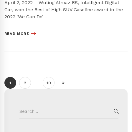
April 2, 2022 – Wuling Almaz RS, Intelligent Digital
Car, won the Best of High SUV Gasoline award in the
2022 ‘We Can Do’ …
READ MORE
1
2
…
10
Search
for:
SEAR