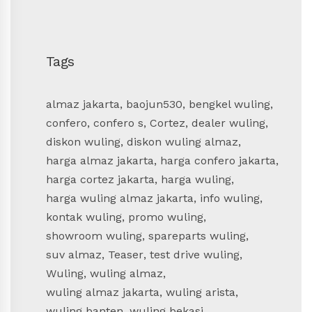
Tags
almaz jakarta
,
baojun530
,
bengkel wuling
,
confero
,
confero s
,
Cortez
,
dealer wuling
,
diskon wuling
,
diskon wuling almaz
,
harga almaz jakarta
,
harga confero jakarta
,
harga cortez jakarta
,
harga wuling
,
harga wuling almaz jakarta
,
info wuling
,
kontak wuling
,
promo wuling
,
showroom wuling
,
spareparts wuling
,
suv almaz
,
Teaser
,
test drive wuling
,
Wuling
,
wuling almaz
,
wuling almaz jakarta
,
wuling arista
,
wuling banten
,
wuling bekasi
,