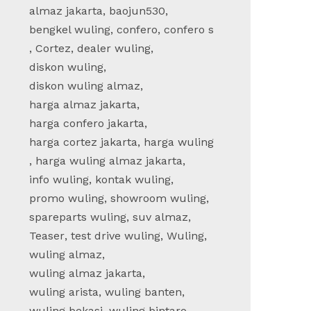
almaz jakarta
,
baojun530
,
bengkel wuling
,
confero
,
confero s
,
Cortez
,
dealer wuling
,
diskon wuling
,
diskon wuling almaz
,
harga almaz jakarta
,
harga confero jakarta
,
harga cortez jakarta
,
harga wuling
,
harga wuling almaz jakarta
,
info wuling
,
kontak wuling
,
promo wuling
,
showroom wuling
,
spareparts wuling
,
suv almaz
,
Teaser
,
test drive wuling
,
Wuling
,
wuling almaz
,
wuling almaz jakarta
,
wuling arista
,
wuling banten
,
wuling bekasi
,
wuling bintaro
,