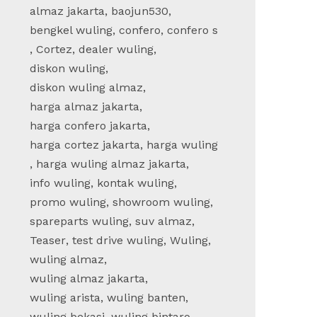
almaz jakarta
,
baojun530
,
bengkel wuling
,
confero
,
confero s
,
Cortez
,
dealer wuling
,
diskon wuling
,
diskon wuling almaz
,
harga almaz jakarta
,
harga confero jakarta
,
harga cortez jakarta
,
harga wuling
,
harga wuling almaz jakarta
,
info wuling
,
kontak wuling
,
promo wuling
,
showroom wuling
,
spareparts wuling
,
suv almaz
,
Teaser
,
test drive wuling
,
Wuling
,
wuling almaz
,
wuling almaz jakarta
,
wuling arista
,
wuling banten
,
wuling bekasi
,
wuling bintaro
,