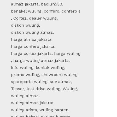
almaz jakarta
,
baojun530
,
bengkel wuling
,
confero
,
confero s
,
Cortez
,
dealer wuling
,
diskon wuling
,
diskon wuling almaz
,
harga almaz jakarta
,
harga confero jakarta
,
harga cortez jakarta
,
harga wuling
,
harga wuling almaz jakarta
,
info wuling
,
kontak wuling
,
promo wuling
,
showroom wuling
,
spareparts wuling
,
suv almaz
,
Teaser
,
test drive wuling
,
Wuling
,
wuling almaz
,
wuling almaz jakarta
,
wuling arista
,
wuling banten
,
wuling bekasi
,
wuling bintaro
,