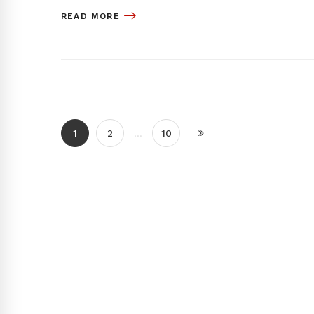
READ MORE
1
2
…
10