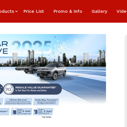
oducts
Price List
Promo & Info
Gallery
Vide