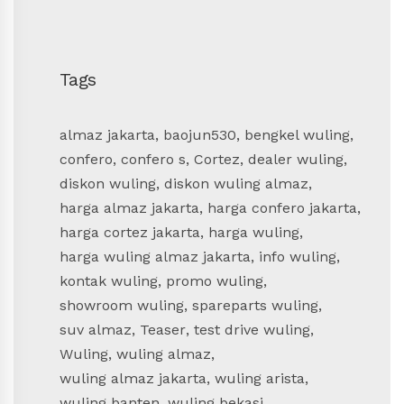
Tags
almaz jakarta
,
baojun530
,
bengkel wuling
,
confero
,
confero s
,
Cortez
,
dealer wuling
,
diskon wuling
,
diskon wuling almaz
,
harga almaz jakarta
,
harga confero jakarta
,
harga cortez jakarta
,
harga wuling
,
harga wuling almaz jakarta
,
info wuling
,
kontak wuling
,
promo wuling
,
showroom wuling
,
spareparts wuling
,
suv almaz
,
Teaser
,
test drive wuling
,
Wuling
,
wuling almaz
,
wuling almaz jakarta
,
wuling arista
,
wuling banten
,
wuling bekasi
,