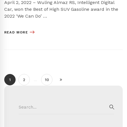
April 2, 2022 – Wuling Almaz RS, Intelligent Digital
Car, won the Best of High SUV Gasoline award in the
2022 ‘We Can Do’ …
READ MORE
1
2
…
10
Search
for:
SEAR