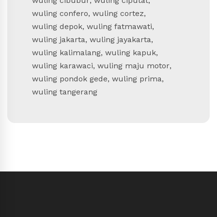
wuling cibubur
,
wuling ciputat
,
wuling confero
,
wuling cortez
,
wuling depok
,
wuling fatmawati
,
wuling jakarta
,
wuling jayakarta
,
wuling kalimalang
,
wuling kapuk
,
wuling karawaci
,
wuling maju motor
,
wuling pondok gede
,
wuling prima
,
wuling tangerang