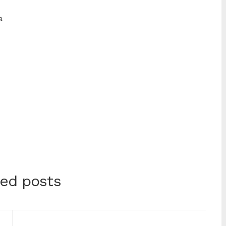
a
ted posts