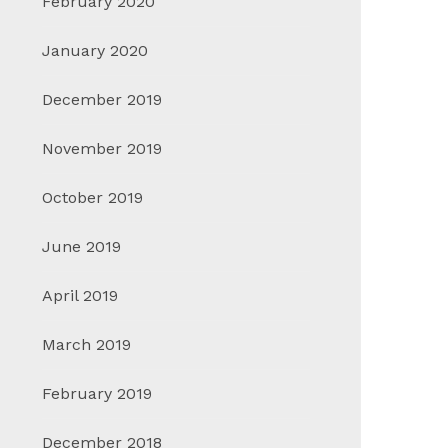
February 2020
Wuling Meriahkan Februari
Hal ya
January 2020
Melalui Promo ‘Fly With
Sebelu
Innovation, Drive Like An Icon’
February
December 2019
February 13, 2024
in
BERITA 
BERITA WULING
,
PROMO
November 2019
Pengala
Bulan ini, Wuling Motors (Wuling)
berbeda 
October 2019
menghadirkan program promosi bertajuk
seseoran
‘Fly …
June 2019
April 2019
March 2019
February 2019
December 2018