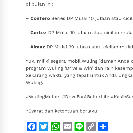
di bulan ini:
–
Confero
Series DP Mulai 10 jutaan atau cici
–
Cortez
DP Mulai 19 jutaan atau cicilan mulai
–
Almaz
DP Mulai 39 jutaan atau cicilan mulai
Yuk, miliki segera mobil Wuling idaman Anda d
program Wuling ‘Drive & Win’ dan raih kesem
Sekarang waktu yang tepat untuk Anda ungka
Wuling.
#WulingMotors #DriveForABetterLife #KasihS
*Syarat dan ketentuan berlaku
Facebook
Twitter
WhatsApp
Email
Line
Copy
Shar