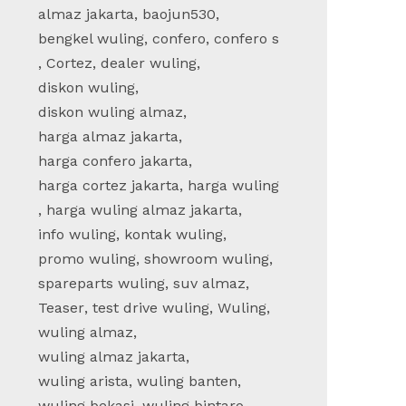
almaz jakarta
,
baojun530
,
bengkel wuling
,
confero
,
confero s
,
Cortez
,
dealer wuling
,
diskon wuling
,
diskon wuling almaz
,
harga almaz jakarta
,
harga confero jakarta
,
harga cortez jakarta
,
harga wuling
,
harga wuling almaz jakarta
,
info wuling
,
kontak wuling
,
promo wuling
,
showroom wuling
,
spareparts wuling
,
suv almaz
,
Teaser
,
test drive wuling
,
Wuling
,
wuling almaz
,
wuling almaz jakarta
,
wuling arista
,
wuling banten
,
wuling bekasi
,
wuling bintaro
,