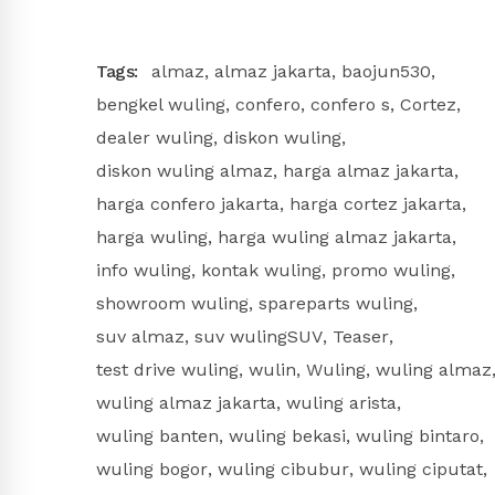
Link
Tags:
almaz
,
almaz jakarta
,
baojun530
,
bengkel wuling
,
confero
,
confero s
,
Cortez
,
dealer wuling
,
diskon wuling
,
diskon wuling almaz
,
harga almaz jakarta
,
harga confero jakarta
,
harga cortez jakarta
,
harga wuling
,
harga wuling almaz jakarta
,
info wuling
,
kontak wuling
,
promo wuling
,
showroom wuling
,
spareparts wuling
,
suv almaz
,
suv wulingSUV
,
Teaser
,
test drive wuling
,
wulin
,
Wuling
,
wuling almaz
wuling almaz jakarta
,
wuling arista
,
wuling banten
,
wuling bekasi
,
wuling bintaro
,
wuling bogor
,
wuling cibubur
,
wuling ciputat
,