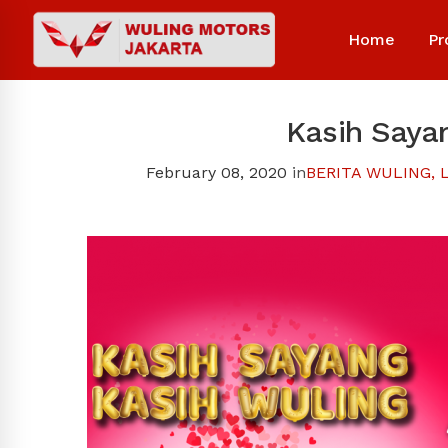
Home
Pr
Kasih Saya
February 08, 2020
in
BERITA WULING
,