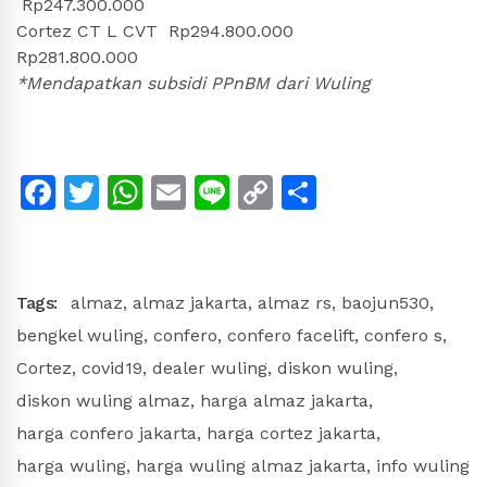
Rp247.300.000
Cortez CT L CVT Rp294.800.000
Rp281.800.000
*Mendapatkan subsidi PPnBM dari Wuling
Facebook
Twitter
WhatsApp
Email
Line
Copy
Share
Link
Tags:
almaz
,
almaz jakarta
,
almaz rs
,
baojun530
,
bengkel wuling
,
confero
,
confero facelift
,
confero s
,
Cortez
,
covid19
,
dealer wuling
,
diskon wuling
,
diskon wuling almaz
,
harga almaz jakarta
,
harga confero jakarta
,
harga cortez jakarta
,
harga wuling
,
harga wuling almaz jakarta
,
info wuling