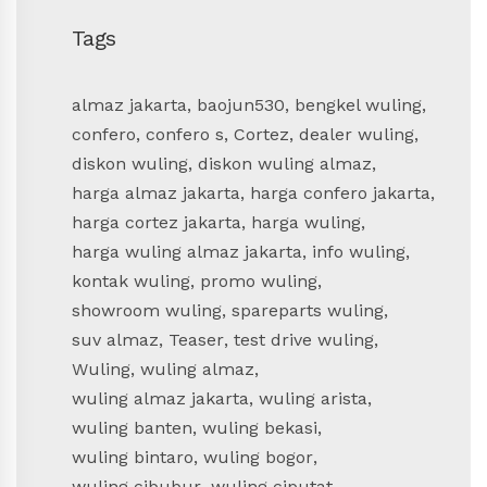
Tags
almaz jakarta
,
baojun530
,
bengkel wuling
,
confero
,
confero s
,
Cortez
,
dealer wuling
,
diskon wuling
,
diskon wuling almaz
,
harga almaz jakarta
,
harga confero jakarta
,
harga cortez jakarta
,
harga wuling
,
harga wuling almaz jakarta
,
info wuling
,
kontak wuling
,
promo wuling
,
showroom wuling
,
spareparts wuling
,
suv almaz
,
Teaser
,
test drive wuling
,
Wuling
,
wuling almaz
,
wuling almaz jakarta
,
wuling arista
,
wuling banten
,
wuling bekasi
,
wuling bintaro
,
wuling bogor
,
wuling cibubur
,
wuling ciputat
,