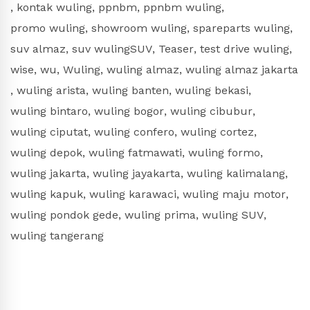
,
kontak wuling
,
ppnbm
,
ppnbm wuling
,
promo wuling
,
showroom wuling
,
spareparts wuling
,
suv almaz
,
suv wulingSUV
,
Teaser
,
test drive wuling
,
wise
,
wu
,
Wuling
,
wuling almaz
,
wuling almaz jakarta
,
wuling arista
,
wuling banten
,
wuling bekasi
,
wuling bintaro
,
wuling bogor
,
wuling cibubur
,
wuling ciputat
,
wuling confero
,
wuling cortez
,
wuling depok
,
wuling fatmawati
,
wuling formo
,
wuling jakarta
,
wuling jayakarta
,
wuling kalimalang
,
wuling kapuk
,
wuling karawaci
,
wuling maju motor
,
wuling pondok gede
,
wuling prima
,
wuling SUV
,
wuling tangerang