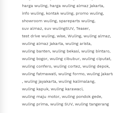
harga wuling
,
harga wuling almaz jakarta
,
info wuling
,
kontak wuling
,
promo wuling
,
showroom wuling
,
spareparts wuling
,
suv almaz
,
suv wulingSUV
,
Teaser
,
test drive wuling
,
wise
,
Wuling
,
wuling almaz
,
wuling almaz jakarta
,
wuling arista
,
wuling banten
,
wuling bekasi
,
wuling bintaro
,
wuling bogor
,
wuling cibubur
,
wuling ciputat
,
wuling confero
,
wuling cortez
,
wuling depok
,
wuling fatmawati
,
wuling formo
,
wuling jakart
,
wuling jayakarta
,
wuling kalimalang
,
wuling kapuk
,
wuling karawaci
,
wuling maju motor
,
wuling pondok gede
,
wuling prima
,
wuling SUV
,
wuling tangerang