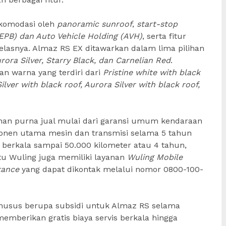
akomodasi oleh
panoramic sunroof
,
start-stop
(EPB) dan Auto Vehicle Holding (AVH)
, serta fitur
lasnya. Almaz RS EX ditawarkan dalam lima pilihan
urora Silver, Starry Black, dan Carnelian Red
.
an warna yang terdiri dari
Pristine white with black
ilver with black roof, Aurora Silver with black roof,
nan purna jual mulai dari garansi umum kendaraan
ponen utama mesin dan transmisi selama 5 tahun
is berkala sampai 50.000 kilometer atau 4 tahun,
itu Wuling juga memiliki layanan
Wuling Mobile
tance
yang dapat dikontak melalui nomor 0800-100-
husus berupa subsidi untuk Almaz RS selama
emberikan gratis biaya servis berkala hingga