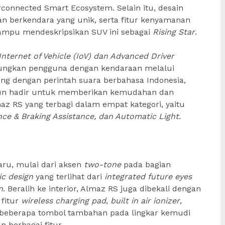
onnected Smart Ecosystem. Selain itu, desain
an berkendara yang unik, serta fitur kenyamanan
mampu mendeskripsikan SUV ini sebagai
Rising Star
.
Internet of Vehicle (IoV) dan Advanced Driver
ungkan pengguna dengan kendaraan melalui
ng dengan perintah suara berbahasa Indonesia,
un hadir untuk memberikan kemudahan dan
 RS yang terbagi dalam empat kategori, yaitu
nce & Braking Assistance, dan Automatic Light.
aru, mulai dari aksen
two-tone
pada bagian
c design
yang terlihat dari
integrated future eyes
n
. Beralih ke interior, Almaz RS juga dibekali dengan
 fitur
wireless charging pad
,
built in air ionizer
,
a beberapa tombol tambahan pada lingkar kemudi
berbagai fitur.