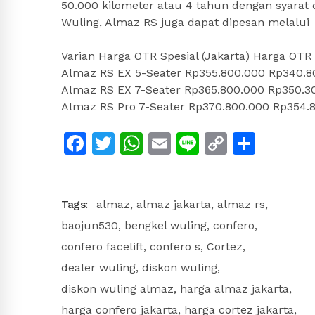
50.000 kilometer atau 4 tahun dengan syarat 
Wuling, Almaz RS juga dapat dipesan melalui
Varian Harga OTR Spesial (Jakarta) Harga OTR 
Almaz RS EX 5-Seater Rp355.800.000 Rp340.8
Almaz RS EX 7-Seater Rp365.800.000 Rp350.3
Almaz RS Pro 7-Seater Rp370.800.000 Rp354.
Facebook
Twitter
WhatsApp
Email
Line
Copy
Shar
Link
Tags:
almaz
,
almaz jakarta
,
almaz rs
,
baojun530
,
bengkel wuling
,
confero
,
confero facelift
,
confero s
,
Cortez
,
dealer wuling
,
diskon wuling
,
diskon wuling almaz
,
harga almaz jakarta
,
harga confero jakarta
,
harga cortez jakarta
,