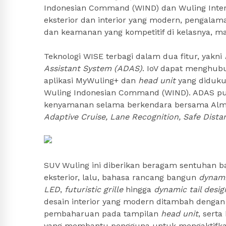
Indonesian Command (WIND) dan Wuling Interc
eksterior dan interior yang modern, pengalam
dan keamanan yang kompetitif di kelasnya, 
Teknologi WISE terbagi dalam dua fitur, yakni
Assistant System (ADAS)
. IoV dapat menghub
aplikasi MyWuling+ dan
head unit
yang diduku
Wuling Indonesian Command (WIND). ADAS p
kenyamanan selama berkendara bersama Almaz
Adaptive Cruise, Lane Recognition, Safe Dista
SUV Wuling ini diberikan beragam sentuhan b
eksterior, lalu, bahasa rancang bangun
dynami
LED
,
futuristic grille
hingga
dynamic tail desig
desain interior yang modern ditambah dengan
pembaharuan pada tampilan
head unit
, sert
yang membantu pengguna untuk mengaktifkan 