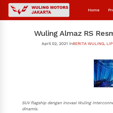
Home
Pr
Wuling Almaz RS Resm
April 02, 2021
in
BERITA WULING
,
LI
SUV flagship dengan inovasi Wuling Intercon
dinamis.