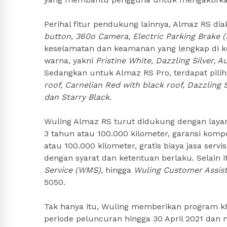
Perihal fitur pendukung lainnya, Almaz RS di
button
,
360o Camera
,
Electric Parking Brake 
keselamatan dan keamanan yang lengkap di ke
warna, yakni
Pristine White, Dazzling Silver, A
Sedangkan untuk Almaz RS Pro, terdapat pilih
roof, Carnelian Red with black roof, Dazzling S
dan Starry Black.
Wuling Almaz RS turut didukung dengan laya
3 tahun atau 100.000 kilometer, garansi kom
atau 100.000 kilometer, gratis biaya jasa serv
dengan syarat dan ketentuan berlaku. Selain 
Service (WMS)
, hingga
Wuling Customer Assis
5050.
Tak hanya itu, Wuling memberikan program k
periode peluncuran hingga 30 April 2021 dan m