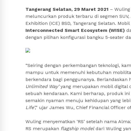
Tangerang Selatan, 29 Maret 2021
– Wuling 
meluncurkan produk terbaru di segmen SUV,
Exhibition (ICE) BSD, Tangerang Selatan. Mobil
Interconnected Smart Ecosystem (WISE)
da
dengan pilihan konfigurasi bangku 5-seater da
“Seiring dengan perkembangan teknologi, kam
mampu untuk memenuhi kebutuhan mobilita
berkendara bagi penggunanya. Berlandaskan 
Unlimited Way’
yang merupakan mobil digital 
sebuah kendaraan. Kami berharap, produk in
semakin nyaman menuju kehidupan yang lebih
Life’
,” ujar James Wu, Chief Financial Officer o
Wuling menyematkan ‘RS’ setelah nama Almaz
RS merupakan
flagship model
dari Wuling yang