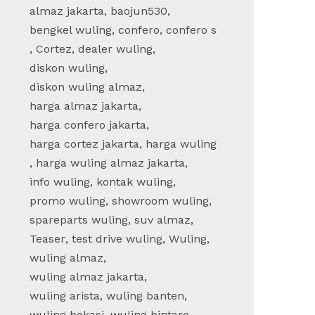
‘Fly …
almaz jakarta
,
baojun530
,
bengkel wuling
,
confero
,
confero s
,
Cortez
,
dealer wuling
,
diskon wuling
,
diskon wuling almaz
,
harga almaz jakarta
,
harga confero jakarta
,
harga cortez jakarta
,
harga wuling
,
harga wuling almaz jakarta
,
info wuling
,
kontak wuling
,
promo wuling
,
showroom wuling
,
spareparts wuling
,
suv almaz
,
Teaser
,
test drive wuling
,
Wuling
,
wuling almaz
,
wuling almaz jakarta
,
wuling arista
,
wuling banten
,
wuling bekasi
,
wuling bintaro
,