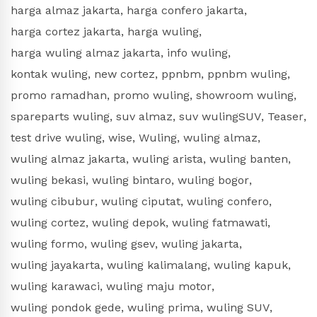
harga almaz jakarta
,
harga confero jakarta
,
harga cortez jakarta
,
harga wuling
,
harga wuling almaz jakarta
,
info wuling
,
kontak wuling
,
new cortez
,
ppnbm
,
ppnbm wuling
,
promo ramadhan
,
promo wuling
,
showroom wuling
,
spareparts wuling
,
suv almaz
,
suv wulingSUV
,
Teaser
,
test drive wuling
,
wise
,
Wuling
,
wuling almaz
,
wuling almaz jakarta
,
wuling arista
,
wuling banten
,
wuling bekasi
,
wuling bintaro
,
wuling bogor
,
wuling cibubur
,
wuling ciputat
,
wuling confero
,
wuling cortez
,
wuling depok
,
wuling fatmawati
,
wuling formo
,
wuling gsev
,
wuling jakarta
,
wuling jayakarta
,
wuling kalimalang
,
wuling kapuk
,
wuling karawaci
,
wuling maju motor
,
wuling pondok gede
,
wuling prima
,
wuling SUV
,