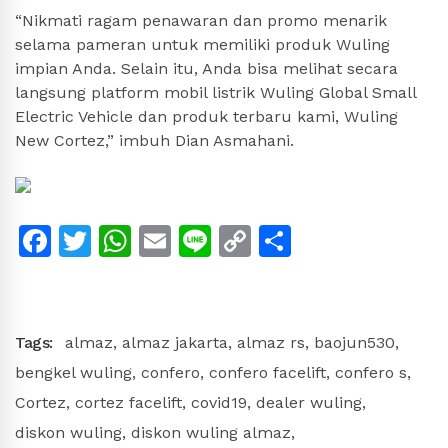
“Nikmati ragam penawaran dan promo menarik
selama pameran untuk memiliki produk Wuling
impian Anda. Selain itu, Anda bisa melihat secara
langsung platform mobil listrik Wuling Global Small
Electric Vehicle dan produk terbaru kami, Wuling
New Cortez,” imbuh Dian Asmahani.
Facebook
Twitter
WhatsApp
Email
Line
Copy
Share
Link
Tags:
almaz
,
almaz jakarta
,
almaz rs
,
baojun530
,
bengkel wuling
,
confero
,
confero facelift
,
confero s
,
Cortez
,
cortez facelift
,
covid19
,
dealer wuling
,
diskon wuling
,
diskon wuling almaz
,