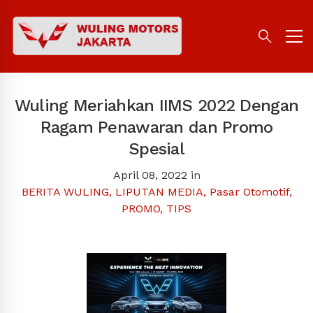
Wuling Meriahkan IIMS 2022 Dengan
Ragam Penawaran dan Promo
Spesial
April 08, 2022
in
BERITA WULING
,
LIPUTAN MEDIA
,
Pasar Otomotif
,
PROMO
,
TIPS